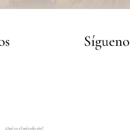
os
Sígueno
¿Qué es el método 360?