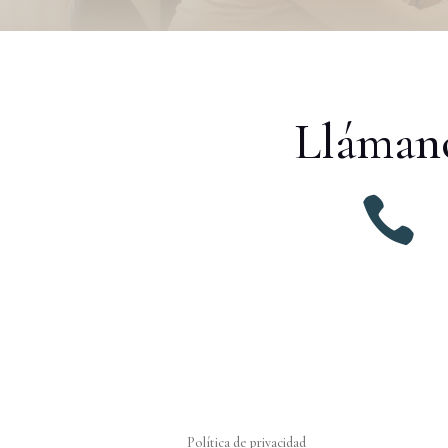
Lláman

Política de privacidad